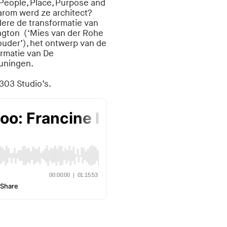
People, Place, Purpose and
arom werd ze architect?
ere de transformatie van
ington (‘Mies van der Rohe
ouder’), het ontwerp van de
ormatie van De
uningen.
303 Studio’s.