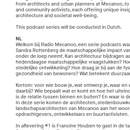
from architects and urban planners at Mecanoo, to
and community activists, each offering unique insig
architecture and societal well-being.
This podcast series will be conducted in Dutch.
NL
Welkom bij Radio Mecanoo, een serie podcasts w
Sandra Rottenberg de maatschappelijke impact va
onder de loep neemt. Kan architectuur bijdragen a
hedendaagse maatschappelijke vraagstukken? Hoe 
stedelijke ontwikkeling? Hoe draag je bij aan de f
gezondheid van bewoners? Wat betekent duurza
Kortom: voor wie bouw je, wat ontwerp je, waar en
daarbij? Wie bepaalt wat er komt en hoe het uitein
is de relatie tussen binnen en buiten? En waar is 
In deze serie komen de architecten, stedenbouwk
landschapsarchitecten van Mecanoo aan het woor
opdrachtgevers, ontwikkelaars en buurtactivisten.
In aflevering #1 is Francine Houben te gast in de 