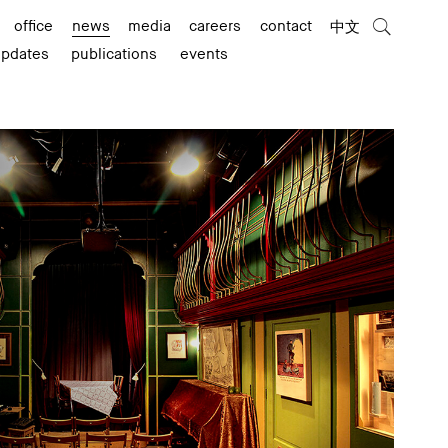
office
news
media
careers
contact
中文
updates
publications
events