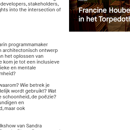
 developers, stakeholders,
hts into the intersection of
aarin programmamaker
n architectonisch ontwerp
an het oplossen van
kom je tot een inclusieve
ysieke en mentale
amheid?
 waarom? Wie betrek je
delijk wordt gebruikt? Wat
de schoonheid, de poëzie?
undigen en
d, maar ook
talkshow van Sandra