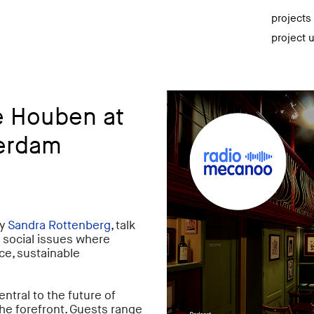
projects
project 
e Houben at
terdam
by
Sandra Rottenberg
, talk
 social issues where
nce, sustainable
tral to the future of
the forefront. Guests range