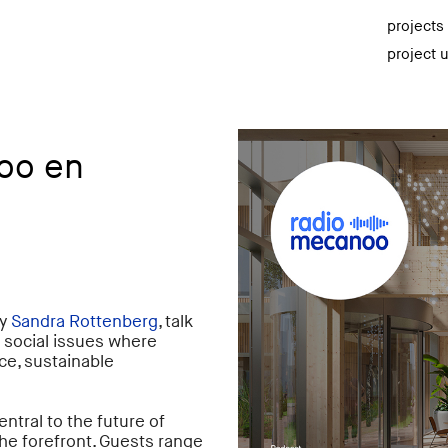
projects
project 
oo en
by
Sandra Rottenberg
, talk
 social issues where
nce, sustainable
tral to the future of
the forefront. Guests range