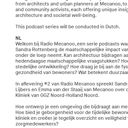
from architects and urban planners at Mecanoo, to
and community activists, each offering unique insig
architecture and societal well-being.
This podcast series will be conducted in Dutch.
NL
Welkom bij Radio Mecanoo, een serie podcasts w
Sandra Rottenberg de maatschappelijke impact va
onder de loep neemt. Kan architectuur bijdragen a
hedendaagse maatschappelijke vraagstukken? Hoe 
stedelijke ontwikkeling? Hoe draag je bij aan de f
gezondheid van bewoners? Wat betekent duurza
In aflevering #2 van Radio Mecanoo spreekt Sand
Lijbers en Emma van der Staaij van Mecanoo over d
Kliniek van GGZ Noord-Holland Noord.
Hoe ontwerp je een omgeving die bijdraagt aan men
Hoe bied je geborgenheid voor de tijdelijke bewon
kliniek en creëer je tegelijk overzicht en veiligheid
zorgmedewerkers?